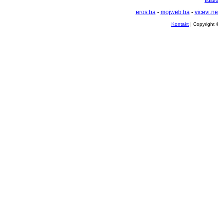
Ilustr
eros.ba
-
mojweb.ba
-
vicevi.ne
Kontakt
| Copyright