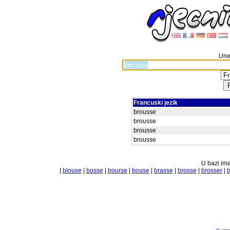
Unes
Francuski jezik
brousse
brousse
brousse
brousse
U bazi ima
|
blouse
|
bosse
|
bourse
|
bouse
|
brasse
|
brosse
|
brosser
|
b