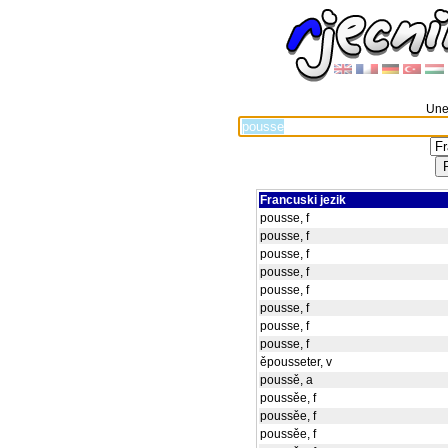
Unes
Francuski jezik
pousse, f
pousse, f
pousse, f
pousse, f
pousse, f
pousse, f
pousse, f
pousse, f
ěpousseter, v
poussě, a
poussěe, f
poussěe, f
poussěe, f