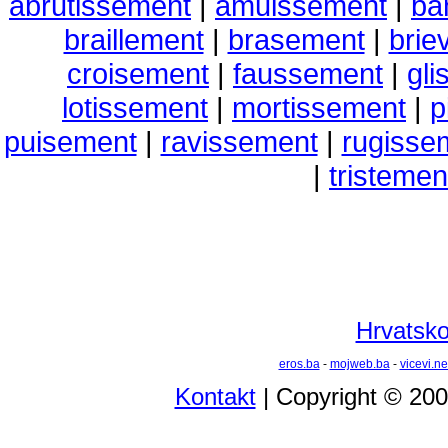
abrutissement
|
amuissement
|
ba
braillement
|
brasement
|
brie
croisement
|
faussement
|
gl
lotissement
|
mortissement
|
p
puisement
|
ravissement
|
rugisse
|
tristemen
Hrvatsko
eros.ba
-
mojweb.ba
-
vicevi.ne
Kontakt
| Copyright © 20