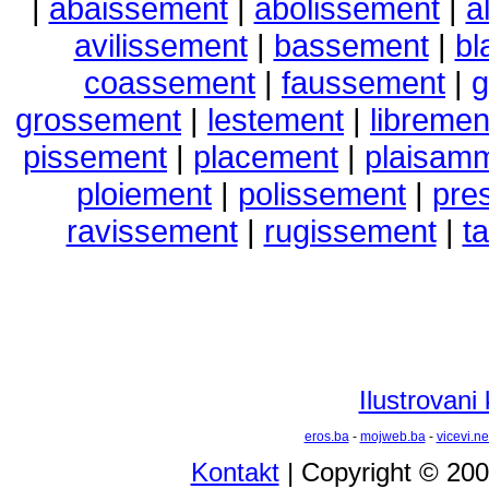
|
abaissement
|
abolissement
|
a
avilissement
|
bassement
|
bl
coassement
|
faussement
|
g
grossement
|
lestement
|
libremen
pissement
|
placement
|
plaisam
ploiement
|
polissement
|
pre
ravissement
|
rugissement
|
t
Ilustrovani
eros.ba
-
mojweb.ba
-
vicevi.ne
Kontakt
| Copyright © 20