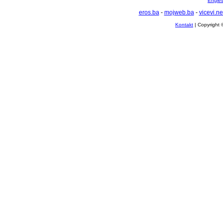
Englesk
eros.ba
-
mojweb.ba
-
vicevi.ne
Kontakt
| Copyright