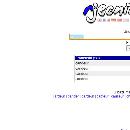
Unes
Francuski jezik
candeur
candeur
candeur
candeur
U bazi ima
|
ardeur
|
bander
|
bardeur
|
capteur
|
causeur
|
ch