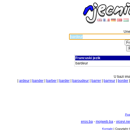
Unes
Francuski jezik
bardeur
U bazi ima
|
ardeur
|
bander
|
barber
|
barder
|
baroudeur
|
barrer
|
barreur
|
border
Pos
eros.ba
-
mojweb.ba
-
vicevi.ne
Kontakt
| Copyright