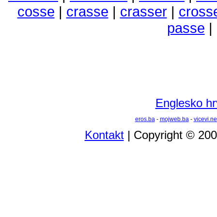
cosse
|
crasse
|
crasser
|
cross
passe
|
Englesko hrv
eros.ba
-
mojweb.ba
-
vicevi.ne
Kontakt
| Copyright © 20