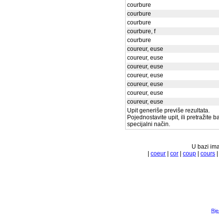
courbure
courbure
courbure
courbure, f
courbure
coureur, euse
coureur, euse
coureur, euse
coureur, euse
coureur, euse
coureur, euse
coureur, euse
Upit generiše previše rezultata.
Pojednostavite upit, ili pretražite 
specijalni način.
U bazi ima
|
coeur
|
cor
|
coup
|
cours
Rje