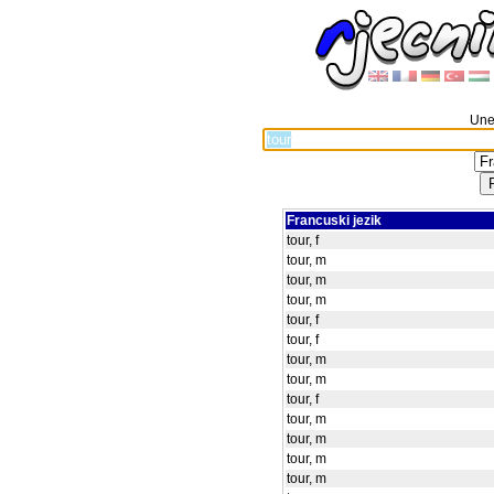
Unes
Francuski jezik
tour, f
tour, m
tour, m
tour, m
tour, f
tour, f
tour, m
tour, m
tour, f
tour, m
tour, m
tour, m
tour, m