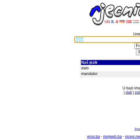
Unes
Naš jezik
dato
mandator
U bazi ima
|
dati
|
za
Pos
eros.ba
-
mojweb.ba
-
vicevi.ne