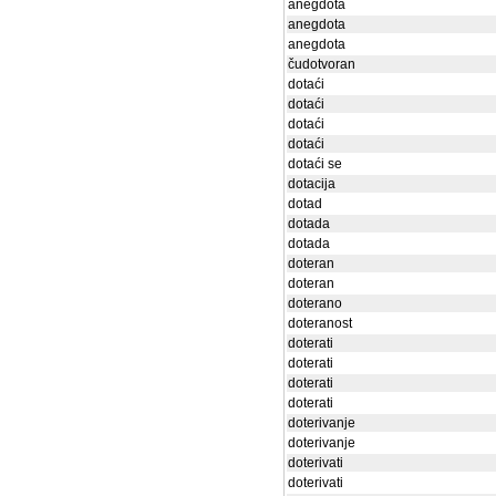
anegdota
anegdota
anegdota
čudotvoran
dotaći
dotaći
dotaći
dotaći
dotaći se
dotacija
dotad
dotada
dotada
doteran
doteran
doterano
doteranost
doterati
doterati
doterati
doterati
doterivanje
doterivanje
doterivati
doterivati