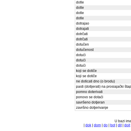
dotle
dotle
dotle
dotle
dotrajao
dotrajati
dotrčati
dotrčati
dotučen
dotučenost
dotući
dotući
dotući
koji se dotiče
koji se dotiče
ne doticati dno (o brodu)
pasti (dotijerati) na prosiajački šta
pomno doterivati
ponovo se dotaći
savršeno dotjeran
završno dotjerivanje
U bazi ima
|
dok
|
dom
|
do
|
bot
|
dit
|
doit