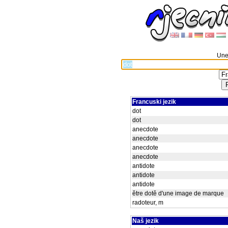
Unes
Francuski jezik
dot
dot
anecdote
anecdote
anecdote
anecdote
antidote
antidote
antidote
ětre dotě d'une image de marque
radoteur, m
Naš jezik