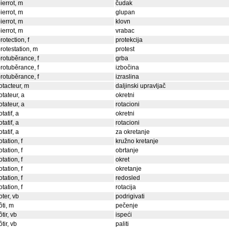
ierrot, m
čudak
ierrot, m
glupan
ierrot, m
klovn
ierrot, m
vrabac
rotection, f
protekcija
rotestation, m
protest
rotuběrance, f
grba
rotuběrance, f
izbočina
rotuběrance, f
izraslina
otacteur, m
daljinski upravljač
otateur, a
okretni
otateur, a
rotacioni
otatif, a
okretni
otatif, a
rotacioni
otatif, a
za okretanje
otation, f
kružno kretanje
otation, f
obrtanje
otation, f
okret
otation, f
okretanje
otation, f
redosled
otation, f
rotacija
oter, vb
podrigivati
ôti, m
pečenje
ôtir, vb
ispeći
ôtir, vb
paliti