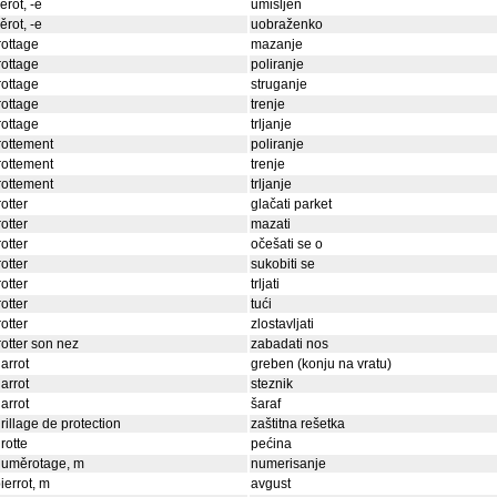
iěrot, -e
umišljen
iěrot, -e
uobraženko
rottage
mazanje
rottage
poliranje
rottage
struganje
rottage
trenje
rottage
trljanje
rottement
poliranje
rottement
trenje
rottement
trljanje
rotter
glačati parket
rotter
mazati
rotter
očešati se o
rotter
sukobiti se
rotter
trljati
rotter
tući
rotter
zlostavljati
rotter son nez
zabadati nos
arrot
greben (konju na vratu)
arrot
steznik
arrot
šaraf
rillage de protection
zaštitna rešetka
rotte
pećina
numěrotage, m
numerisanje
ierrot, m
avgust