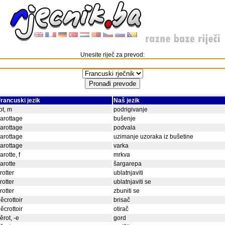
Unesite riječ za prevod:
rancuski jezik
Naš jezik
ot, m
podrigivanje
arottage
bušenje
arottage
podvala
arottage
uzimanje uzoraka iz bušetine
arottage
varka
arotte, f
mrkva
arotte
šargarepa
rotter
ublatnjaviti
rotter
ublatnjaviti se
rotter
zbuniti se
ěcrottoir
brisač
ěcrottoir
otirač
iěrot, -e
gord