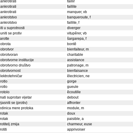
ankrotirati
faillir
ankrotirati
faillite
ankrotirati
manquer, vb
ankrotstvo
banqueroute, f
ankrotstvo
faillite, f
iti u suprotnosti
diverger
uniti se protiv
vitupěrer, vb
arotte
šargarepa, f
obrota
bontě
obrotvor
bienfaiteur, m
obrotvoran
charitable
obrotvorne institucije
assistance
obrotvorno društvo
patronage, m
obrotvornost
bienfaisance
lektrotehničar
ělectricien, ne
rotlo
gorge
rotlo
gueule
rotolo
ěcoutille
mati suprotan vijetar
debout
zjasniti se (protiv)
affronter
edinica mere protoka
module, m
rotak
doux
rotak
paisible, a
rotitelj zmija
charmeur, euse
rotiti
apprivoiser