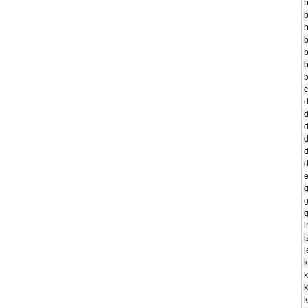
b
b
b
b
b
b
b
c
d
d
d
d
d
d
e
g
g
g
i
i
j
k
k
k
k