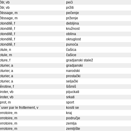
ôtir, vb
peći
ôtir, vb
pržiti
ôtissage, m
pečenje
ôtissage, m
prženje
otonditě, f
debljina
otonditě, f
kružnost
otonditě, f
oblina
otonditě, f
okruglost
otonditě, f
punoća
otule, n
čašica
otule, m
čašice
oture, f
gradjanski stalež
oturier, a
gradjanski
oturier, a
narodski
oturier, a
prostački
oturier, a
seljački
ěrotine, f
šišmiš
iroter, vb
pijuckati
iroter, vb
srkati
prot, m
sport
´user par le frottement, v
kositi se
errotoire, m
kraj
errotoire, m
područje
errotoire, m
zemlja
errotoire, m
zemljište