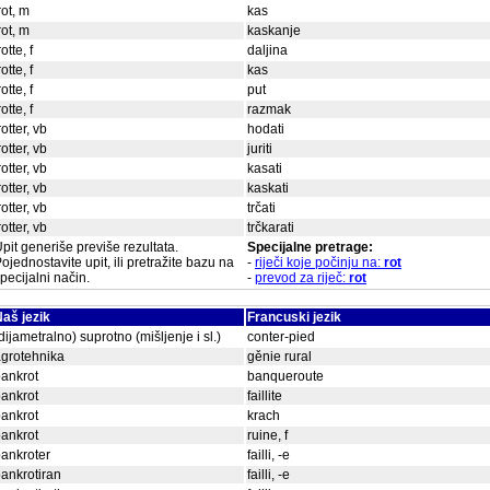
rot, m
kas
rot, m
kaskanje
rotte, f
daljina
rotte, f
kas
rotte, f
put
rotte, f
razmak
rotter, vb
hodati
rotter, vb
juriti
rotter, vb
kasati
rotter, vb
kaskati
rotter, vb
trčati
rotter, vb
trčkarati
pit generiše previše rezultata.
Specijalne pretrage:
ojednostavite upit, ili pretražite bazu na
-
riječi koje počinju na:
rot
pecijalni način.
-
prevod za riječ:
rot
aš jezik
Francuski jezik
dijametralno) suprotno (mišljenje i sl.)
conter-pied
grotehnika
gěnie rural
ankrot
banqueroute
ankrot
faillite
ankrot
krach
ankrot
ruine, f
ankroter
failli, -e
ankrotiran
failli, -e