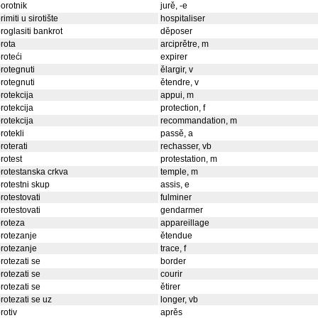
orotnik
jurě, -e
rimiti u sirotište
hospitaliser
roglasiti bankrot
děposer
rota
arciprětre, m
roteći
expirer
rotegnuti
ělargir, v
rotegnuti
ětendre, v
rotekcija
appui, m
rotekcija
protection, f
rotekcija
recommandation, m
rotekli
passě, a
roterati
rechasser, vb
rotest
protestation, m
rotestanska crkva
temple, m
rotestni skup
assis, e
rotestovati
fulminer
rotestovati
gendarmer
roteza
appareillage
rotezanje
ětendue
rotezanje
trace, f
rotezati se
border
rotezati se
courir
rotezati se
ětirer
rotezati se uz
longer, vb
rotiv
aprěs