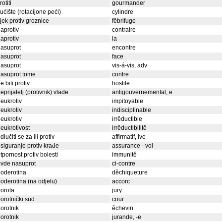
rotiti
gourmander
ućište (rotacijone peći)
cylindre
ijek protiv groznice
fěbrifuge
aprotiv
contraire
aprotiv
la
asuprot
encontre
asuprot
face
asuprot
vis-á-vis, adv
asuprot tome
contre
e biti protiv
hostile
eprijatelj (protivnik) vlade
antigouvernemental, e
eukrotiv
impitoyable
eukrotiv
indisciplinable
eukrotiv
irrěductible
eukrotivost
irrěductibilitě
dlučiti se za ili protiv
affirmatif, ive
siguranje protiv krađe
assurance - vol
tpornost protiv bolesti
immunitě
vde nasuprot
ci-contre
oderotina
děchiqueture
oderotina (na odjelu)
accorc
orota
jury
orotnički sud
cour
orotnik
ěchevin
orotnik
jurande, -e