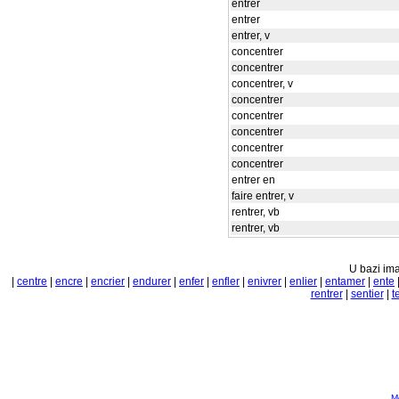
entrer
entrer
entrer, v
concentrer
concentrer
concentrer, v
concentrer
concentrer
concentrer
concentrer
concentrer
entrer en
faire entrer, v
rentrer, vb
rentrer, vb
U bazi ima
|
centre
|
encre
|
encrier
|
endurer
|
enfer
|
enfler
|
enivrer
|
enlier
|
entamer
|
ente
rentrer
|
sentier
|
t
Mo