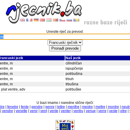
Unesite riječ za prevod:
rancuski jezik
Naš jezik
entre, m
cilindričan
entre, m
ispupčenje
entre, m
potrbušina
entre, m
trbuh
entre, m
trbušina
 plat ventre, adv
potrbuške
U bazi imamo i naredne slične riječi:
dre
|
fenetre
|
fente
|
gendre
|
genre
|
lettre
|
menthe
|
mestre
|
mettre
|
montre
|
neutr
|
vendre
|
venette
|
venir
|
vent
|
vente
|
venter
|
ventru
|
venue
|
verre
|
veste
|
vitre
|