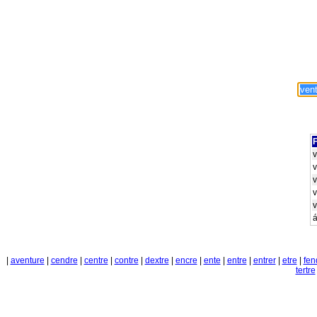
F
v
v
v
v
v
á
|
aventure
|
cendre
|
centre
|
contre
|
dextre
|
encre
|
ente
|
entre
|
entrer
|
etre
|
fen
tertre