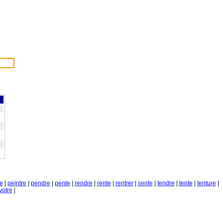
e
|
peintre
|
pendre
|
pente
|
rendre
|
rente
|
rentrer
|
sente
|
tendre
|
tente
|
tenture
|
votre
|