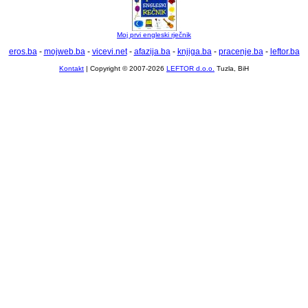
Moj prvi engleski rječnik
eros.ba
-
mojweb.ba
-
vicevi.net
-
afazija.ba
-
knjiga.ba
-
pracenje.ba
-
leftor.ba
Kontakt
| Copyright © 2007-2026
LEFTOR d.o.o.
Tuzla, BiH