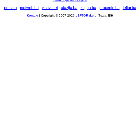
Slikovni rječnik za djecu
eros.ba
-
mojweb.ba
-
vicevi.net
-
afazija.ba
-
knjiga.ba
-
pracenje.ba
-
leftor.ba
Kontakt
| Copyright © 2007-2026
LEFTOR d.o.o.
Tuzla, BiH