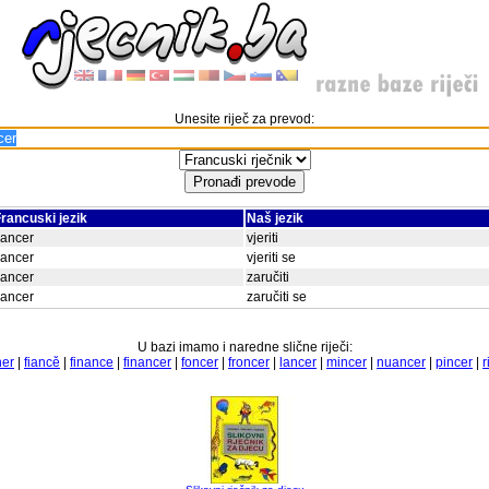
Unesite riječ za prevod:
rancuski jezik
Naš jezik
iancer
vjeriti
iancer
vjeriti se
iancer
zaručiti
iancer
zaručiti se
U bazi imamo i naredne slične riječi:
ner
|
fiancě
|
finance
|
financer
|
foncer
|
froncer
|
lancer
|
mincer
|
nuancer
|
pincer
|
r