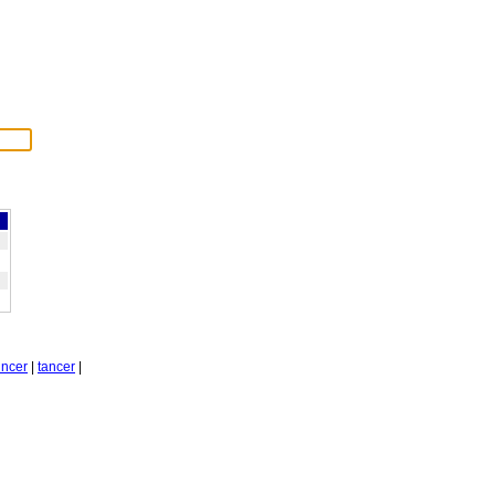
incer
|
tancer
|