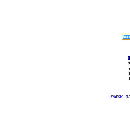
F
f
f
f
f
|
avancer
|
fa