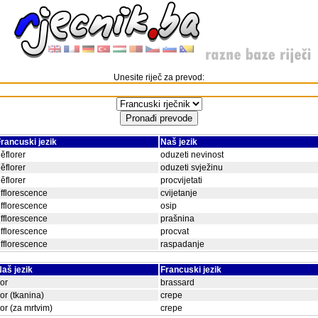
Unesite riječ za prevod:
rancuski jezik
Naš jezik
ěflorer
oduzeti nevinost
ěflorer
oduzeti svježinu
ěflorer
procvijetati
fflorescence
cvijetanje
fflorescence
osip
fflorescence
prašnina
fflorescence
procvat
fflorescence
raspadanje
aš jezik
Francuski jezik
lor
brassard
lor (tkanina)
crepe
lor (za mrtvim)
crepe