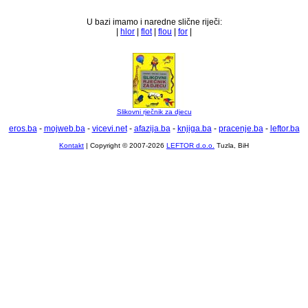
U bazi imamo i naredne slične riječi:
|
hlor
|
flot
|
flou
|
for
|
Slikovni rječnik za djecu
eros.ba
-
mojweb.ba
-
vicevi.net
-
afazija.ba
-
knjiga.ba
-
pracenje.ba
-
leftor.ba
Kontakt
| Copyright © 2007-2026
LEFTOR d.o.o.
Tuzla, BiH