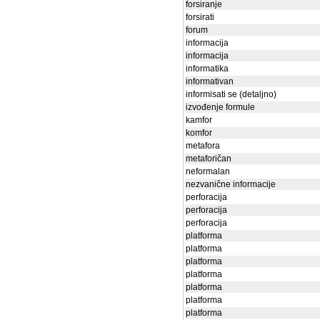
forsiranje
forsirati
forum
informacija
informacija
informatika
informativan
informisati se (detaljno)
izvođenje formule
kamfor
komfor
metafora
metaforičan
neformalan
nezvanične informacije
perforacija
perforacija
perforacija
platforma
platforma
platforma
platforma
platforma
platforma
platforma