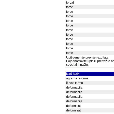
forçat
force
force
force
force
force
force
force
force
force
force
force
Upit generiše previše rezultata.
Pojednostavite upit, ili pretražite 
specijalni način.
Naš jezik
agrarna reforma
čuvati formu
deformacija
deformacija
deformacija
deformacija
deformisati
deformisati