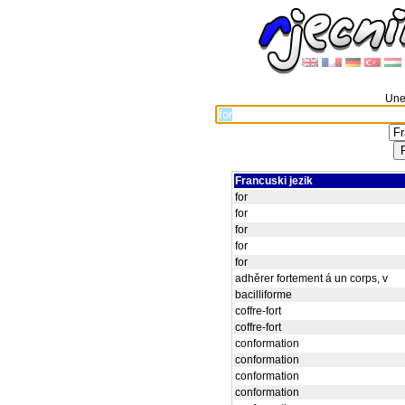
Unes
Francuski jezik
for
for
for
for
for
adhěrer fortement á un corps, v
bacilliforme
coffre-fort
coffre-fort
conformation
conformation
conformation
conformation