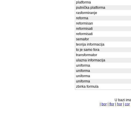
platforma
putnička platforma
rasformiranje
reforma
reformisan
reformisati
reformisati
semafor
teorija informacija
to je samo fora
transformator
ulazna informacija
uniforma
uniforma
uniforma
uniforma
zbirka formula
U bazi ima
|
bor
|
flor
|
hor
|
cor