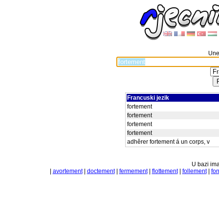
Unes
Francuski jezik
fortement
fortement
fortement
fortement
adhěrer fortement á un corps, v
U bazi ima
|
avortement
|
doctement
|
fermement
|
flottement
|
follement
|
fo