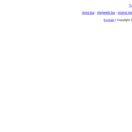
Tu
eros.ba
-
mojweb.ba
-
vicevi.ne
Kontakt
| Copyright