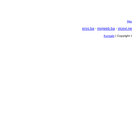
Nje
eros.ba
-
mojweb.ba
-
vicevi.ne
Kontakt
| Copyright