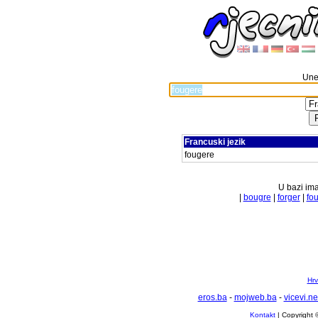
Unes
Francuski jezik
fougere
U bazi ima
|
bougre
|
forger
|
fo
Hrv
eros.ba
-
mojweb.ba
-
vicevi.ne
Kontakt
| Copyright