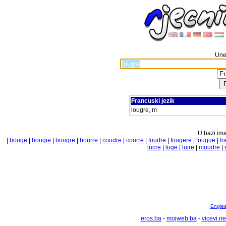
Unes
Francuski jezik
lougre, m
U bazi ima
|
bouge
|
bougie
|
bougre
|
bourre
|
coudre
|
courre
|
foudre
|
fougere
|
fougue
|
fo
lucre
|
luge
|
luire
|
moudre
|
Englesk
eros.ba
-
mojweb.ba
-
vicevi.ne