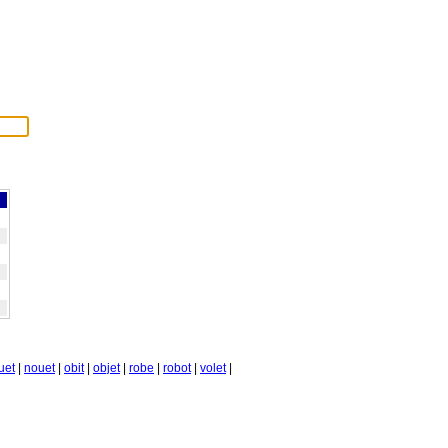
uet
|
nouet
|
obit
|
objet
|
robe
|
robot
|
volet
|