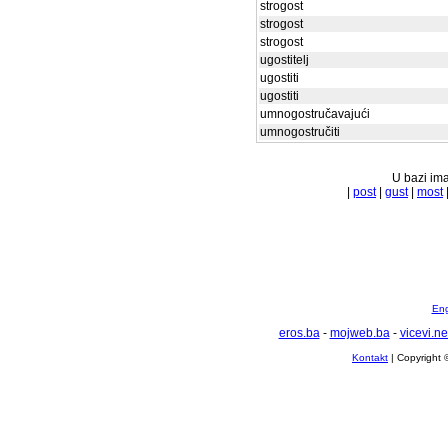
strogost
strogost
strogost
ugostitelj
ugostiti
ugostiti
umnogostručavajući
umnogostručiti
U bazi ima
|
post
|
gust
|
most
Eng
eros.ba
-
mojweb.ba
-
vicevi.ne
Kontakt
| Copyright