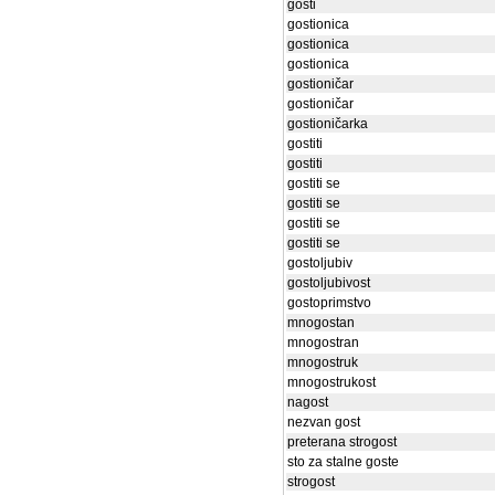
gosti
gostionica
gostionica
gostionica
gostioničar
gostioničar
gostioničarka
gostiti
gostiti
gostiti se
gostiti se
gostiti se
gostiti se
gostoljubiv
gostoljubivost
gostoprimstvo
mnogostan
mnogostran
mnogostruk
mnogostrukost
nagost
nezvan gost
preterana strogost
sto za stalne goste
strogost