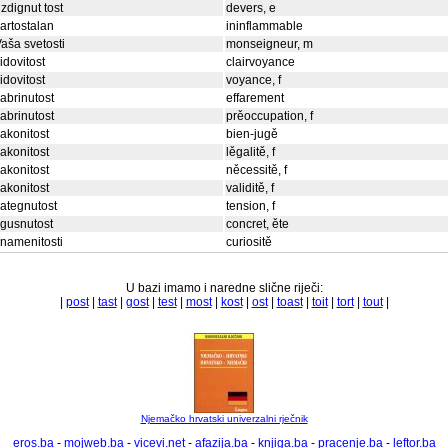
zdignut tost
devers, e
artostalan
ininflammable
aša svetosti
monseigneur, m
idovitost
clairvoyance
idovitost
voyance, f
abrinutost
effarement
abrinutost
prěoccupation, f
akonitost
bien-jugě
akonitost
lěgalitě, f
akonitost
něcessitě, f
akonitost
validitě, f
ategnutost
tension, f
gusnutost
concret, ěte
namenitosti
curiositě
U bazi imamo i naredne slične riječi:
|
post
|
tast
|
gost
|
test
|
most
|
kost
|
ost
|
toast
|
toit
|
tort
|
tout
|
Njemačko hrvatski univerzalni rječnik
eros.ba
-
mojweb.ba
-
vicevi.net
-
afazija.ba
-
knjiga.ba
-
pracenje.ba
-
leftor.ba