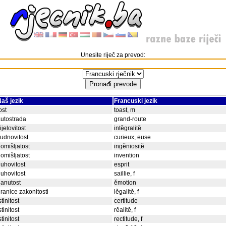
Unesite riječ za prevod:
aš jezik
Francuski jezik
ost
toast, m
utostrada
grand-route
ijelovitost
intěgralitě
udnovitost
curieux, euse
omišljatost
ingěniositě
omišljatost
invention
uhovitost
esprit
uhovitost
saillie, f
anutost
ěmotion
ranice zakonitosti
lěgalitě, f
stinitost
certitude
stinitost
rěalitě, f
stinitost
rectitude, f