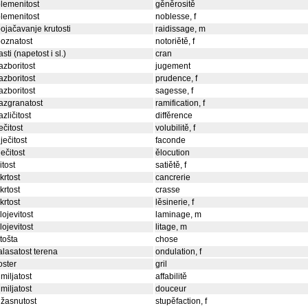
lemenitost
gěněrositě
lemenitost
noblesse, f
ojačavanje krutosti
raidissage, m
oznatost
notoriětě, f
asti (napetost i sl.)
cran
azboritost
jugement
azboritost
prudence, f
azboritost
sagesse, f
azgranatost
ramification, f
azličitost
diffěrence
ečitost
volubilitě, f
iječitost
faconde
ječitost
ělocution
itost
satiětě, f
krtost
cancrerie
krtost
crasse
krtost
lěsinerie, f
lojevitost
laminage, m
lojevitost
litage, m
tošta
chose
alasatost terena
ondulation, f
oster
gril
miljatost
affabilitě
miljatost
douceur
žasnutost
stupěfaction, f