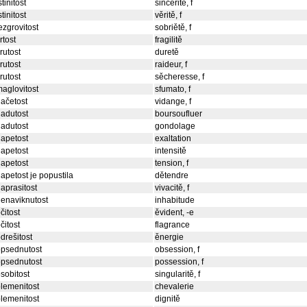
stinitost
sincěritě, f
stinitost
věritě, f
ezgrovitost
sobriětě, f
rtost
fragilitě
rutost
duretě
rutost
raideur, f
rutost
sěcheresse, f
aglovitost
sfumato, f
ačetost
vidange, f
adutost
boursoufluer
adutost
gondolage
apetost
exaltation
apetost
intensitě
apetost
tension, f
apetost je popustila
dětendre
aprasitost
vivacitě, f
enaviknutost
inhabitude
čitost
ěvident, -e
čitost
flagrance
drešitost
ěnergie
opsednutost
obsession, f
opsednutost
possession, f
sobitost
singularitě, f
lemenitost
chevalerie
lemenitost
dignitě