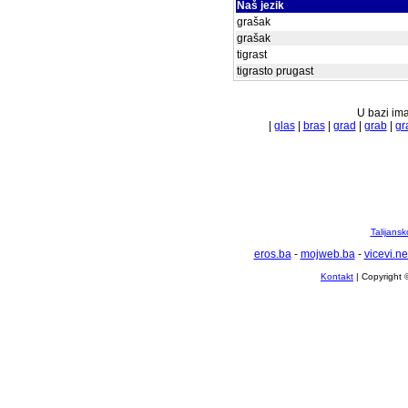
Naš jezik
grašak
grašak
tigrast
tigrasto prugast
U bazi ima
|
glas
|
bras
|
grad
|
grab
|
gr
Talijansk
eros.ba
-
mojweb.ba
-
vicevi.ne
Kontakt
| Copyright