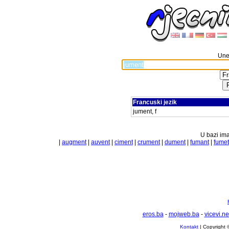
Unes
Francuski jezik
jument, f
U bazi ima
|
augment
|
auvent
|
ciment
|
crument
|
dument
|
fumant
|
fumet
eros.ba
-
mojweb.ba
-
vicevi.ne
Kontakt
| Copyright