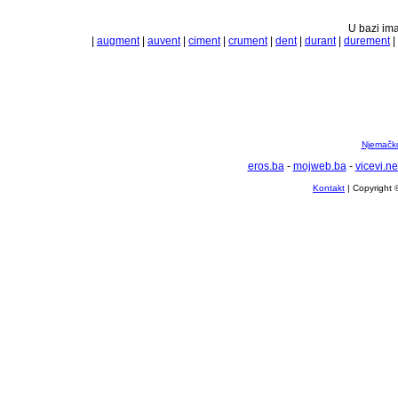
U bazi ima
|
augment
|
auvent
|
ciment
|
crument
|
dent
|
durant
|
durement
|
Njemačko 
eros.ba
-
mojweb.ba
-
vicevi.ne
Kontakt
| Copyright