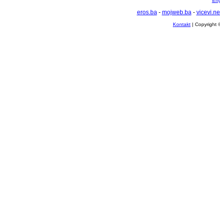
Eng
eros.ba
-
mojweb.ba
-
vicevi.ne
Kontakt
| Copyright