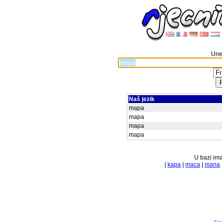
Unes
Naš jezik
mapa
mapa
mapa
mapa
U bazi ima
|
kapa
|
maca
|
mana