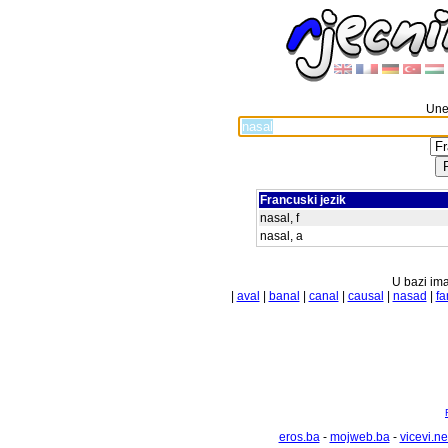
Unes
Francuski jezik
nasal, f
nasal, a
U bazi ima
|
aval
|
banal
|
canal
|
causal
|
nasad
|
fa
eros.ba
-
mojweb.ba
-
vicevi.ne