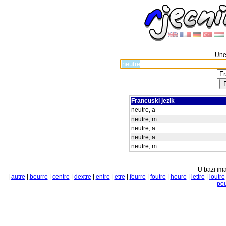
Unes
Francuski jezik
neutre, a
neutre, m
neutre, a
neutre, a
neutre, m
U bazi ima
|
autre
|
beurre
|
centre
|
dextre
|
entre
|
etre
|
feurre
|
foutre
|
heure
|
lettre
|
loutre
pou