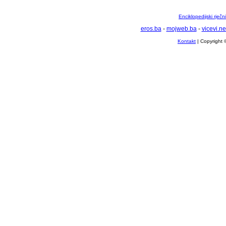
Enciklopedijski rječ
eros.ba
-
mojweb.ba
-
vicevi.ne
Kontakt
| Copyright