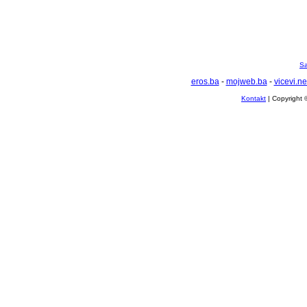
Sa
eros.ba
-
mojweb.ba
-
vicevi.ne
Kontakt
| Copyright