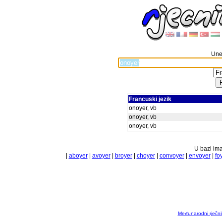
Unes
Francuski jezik
onoyer, vb
onoyer, vb
onoyer, vb
U bazi ima
|
aboyer
|
avoyer
|
broyer
|
choyer
|
convoyer
|
envoyer
|
fo
Međunarodni rječnik