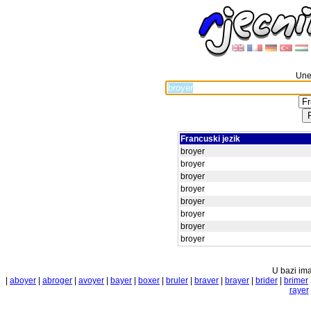
Unes
Francuski jezik
broyer
broyer
broyer
broyer
broyer
broyer
broyer
broyer
U bazi ima
|
aboyer
|
abroger
|
avoyer
|
bayer
|
boxer
|
bruler
|
braver
|
brayer
|
brider
|
brimer
rayer