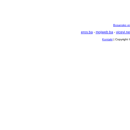
Bosansko en
eros.ba
-
mojweb.ba
-
vicevi.ne
Kontakt
| Copyright