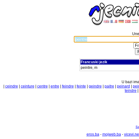
Unes
Francuski jezik
peintre, m
U bazi ima
|
ceindre
|
ceinture
|
centre
|
entre
|
feindre
|
feinte
|
geindre
|
paitre
|
peinard
|
pei
teindre
Sa
eros.ba
-
mojweb.ba
-
vicevi.ne