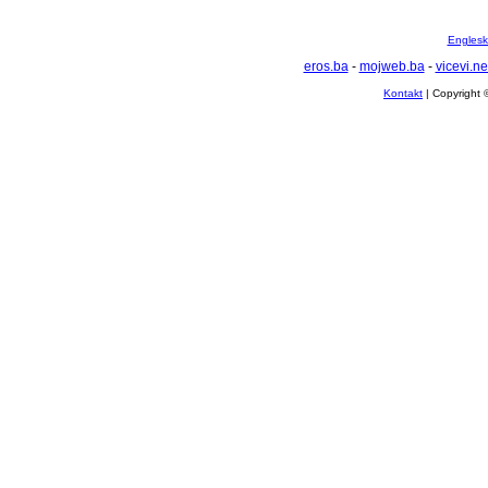
Englesko
eros.ba
-
mojweb.ba
-
vicevi.ne
Kontakt
| Copyright