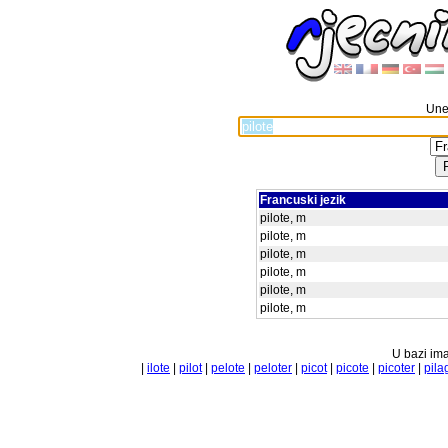
Unes
Francuski jezik
pilote, m
pilote, m
pilote, m
pilote, m
pilote, m
pilote, m
U bazi ima
|
ilote
|
pilot
|
pelote
|
peloter
|
picot
|
picote
|
picoter
|
pila