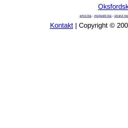
Oksfordski
eros.ba
-
mojweb.ba
-
vicevi.ne
Kontakt
| Copyright © 20