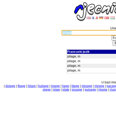
Unes
Francuski jezik
pilage, m
pilage, m
pilage, m
pilage, m
U bazi ima
|
dolage
|
filage
|
hilare
|
huilage
|
image
|
liage
|
litage
|
minage
|
mirage
|
pacag
plage
|
plaie
|
plate
|
posage
|
puisage
|
ripage
|
riva