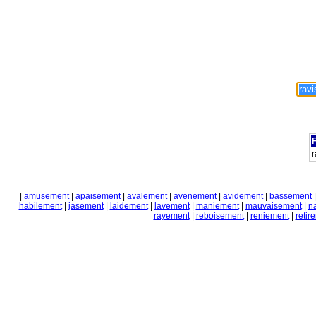
F
r
|
amusement
|
apaisement
|
avalement
|
avenement
|
avidement
|
bassement
habilement
|
jasement
|
laidement
|
lavement
|
maniement
|
mauvaisement
|
n
rayement
|
reboisement
|
reniement
|
retir