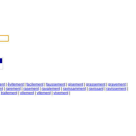
ent
|
ěvitement
|
facilement
|
faussement
|
gisement
|
grassement
|
gravement
|
nt
|
rarement
|
rasement
|
ravalement
|
ravissamment
|
ravissant
|
ravissement
|
|
traitement
|
vilement
|
vitement
|
vivement
|