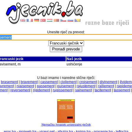
Unesite riječ za prevod:
rancuski jezik
Naš jezik
avisement, m
ushićenje
U bazi imamo i naredne slične riječi:
|
brasement
|
bravement
|
cassement
|
civilement
|
croisement
|
divinement
|
ěvidem
avrement
|
niaisement
|
passement
|
puisement
|
rajustement
|
ralliement
|
rapideme
ement
|
reversement
|
rigidement
|
rugissement
|
sainement
|
tacitement
|
tassement
Njemačko hrvatski univerzalni rječnik
eros.ba
-
mojweb.ba
-
vicevi.net
-
afazija.ba
-
knjiga.ba
-
pracenje.ba
-
leftor.ba