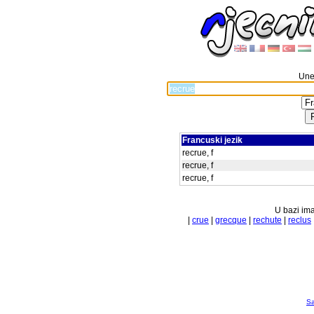
Unes
Francuski jezik
recrue, f
recrue, f
recrue, f
U bazi ima
|
crue
|
grecque
|
rechute
|
reclus
Sa