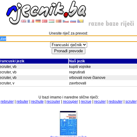
Unesite riječ za prevod:
rancuski jezik
Naš jezik
ecruter, vb
kupiti vojnike
ecruter, vb
regrutirati
ecruter, vb
vrbovati nove članove
ecruter, v
zavrbovati
U bazi imamo i naredne slične riječi:
|
rebruler
|
rebuter
|
rechute
|
recouler
|
recouper
|
recrue
|
reculer
|
redouter
|
scruter