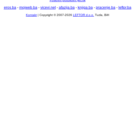
Poslovni protokolni rječnik
eros.ba
-
mojweb.ba
-
vicevi.net
-
afazija.ba
-
knjiga.ba
-
pracenje.ba
-
leftor.ba
Kontakt
| Copyright © 2007-2026
LEFTOR d.o.o.
Tuzla, BiH