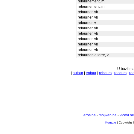
retournement, m
retournement, m
retourner, vb
retourner, vb
retourner, v
retourner, vb
retourner, vb
retourner, vb
retourner, vb
retourner, vb
retourner la terre, v
U bazi ima
|
autour
|
entour
|
rebours
|
recours
|
re
eros.ba
-
mojweb.ba
-
vicevi.ne
Kontakt
| Copyright