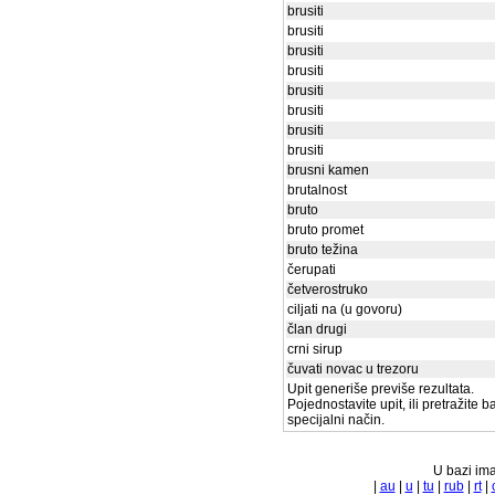
brusiti
brusiti
brusiti
brusiti
brusiti
brusiti
brusiti
brusiti
brusni kamen
brutalnost
bruto
bruto promet
bruto težina
čerupati
četverostruko
ciljati na (u govoru)
član drugi
crni sirup
čuvati novac u trezoru
Upit generiše previše rezultata.
Pojednostavite upit, ili pretražite 
specijalni način.
U bazi ima
|
au
|
u
|
tu
|
rub
|
rt
|