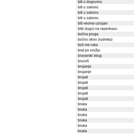
biti u dogovoru
biti u zatvoru
biti u zatvoru
biti u zatvoru
biti veoma uzrujan
biti( dugo) na repertoaru
bočna pruga
bočno okno (rudnika)
boli me ruka
brat po oružju
bravarski strug
brucoš
brujanje
brujanje
brujati
brujati
brujati
brujati
brujati
bruka
bruka
bruka
bruka
bruka
bruka