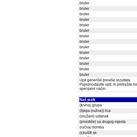
bruler
bruler
bruler
bruler
bruler
bruler
bruler
bruler
bruler
bruler
bruler
bruler
bruler
bruler
Upit generiše previše rezultata.
Pojednostavite upit, ili pretražite 
specijalni način.
Naš jezik
(krvna) grupa
(lijepa (ružna)) lica
(oružani) ustanak
(proističe) sa drugog mjesta
(ručna) bomba
(s)rušiti se