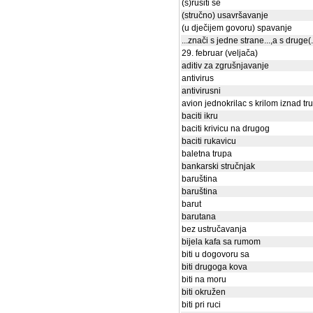
(s)rušiti se
(stručno) usavršavanje
(u dječijem govoru) spavanje
...znači s jedne strane...,a s druge(.
29. februar (veljača)
aditiv za zgrušnjavanje
antivirus
antivirusni
avion jednokrilac s krilom iznad tr
baciti ikru
baciti krivicu na drugog
baciti rukavicu
baletna trupa
bankarski stručnjak
baruština
baruština
barut
barutana
bez ustručavanja
bijela kafa sa rumom
biti u dogovoru sa
biti drugoga kova
biti na moru
biti okružen
biti pri ruci