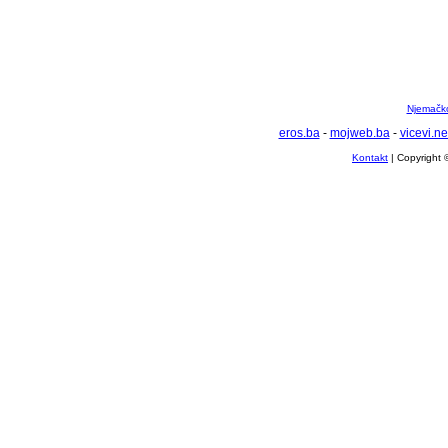
Njemačko 
eros.ba
-
mojweb.ba
-
vicevi.ne
Kontakt
| Copyright