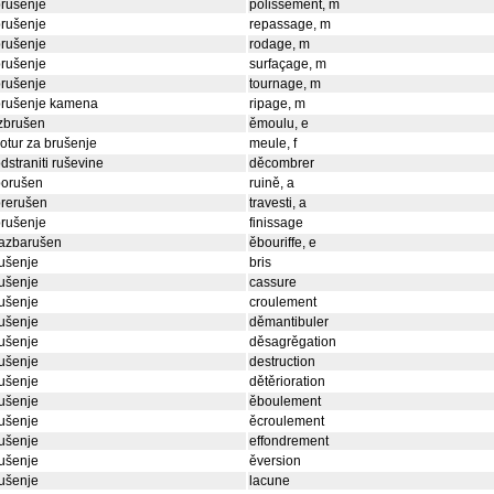
rušenje
polissement, m
rušenje
repassage, m
rušenje
rodage, m
rušenje
surfaçage, m
rušenje
tournage, m
brušenje kamena
ripage, m
zbrušen
ěmoulu, e
otur za brušenje
meule, f
dstraniti ruševine
děcombrer
porušen
ruině, a
prerušen
travesti, a
rušenje
finissage
razbarušen
ěbouriffe, e
ušenje
bris
ušenje
cassure
ušenje
croulement
ušenje
děmantibuler
ušenje
děsagrěgation
ušenje
destruction
ušenje
dětěrioration
ušenje
ěboulement
ušenje
ěcroulement
ušenje
effondrement
ušenje
ěversion
ušenje
lacune