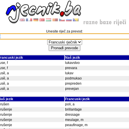
Unesite riječ za prevod:
rancuski jezik
Naš jezik
use, f
lukavstvo
use, f
prevara
usě, a
lukav
usě, a
podmukao
usě, a
prepreden
usě, a
prevejan
aš jezik
Francuski jezik
brušen
poli, a
rušenje
brillantage
rušenje
dressage
rušenje
meulage, m
rušenje
peaufinage, m