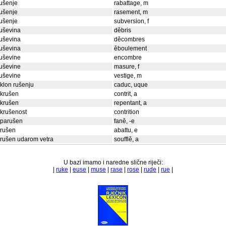
ušenje
rabattage, m
ušenje
rasement, m
ušenje
subversion, f
uševina
děbris
uševina
děcombres
uševina
ěboulement
uševine
encombre
uševine
masure, f
uševine
vestige, m
klon rušenju
caduc, uque
skrušen
contrit, a
skrušen
repentant, a
krušenost
contrition
sparušen
faně, -e
srušen
abattu, e
rušen udarom vetra
soufflě, a
U bazi imamo i naredne slične riječi:
|
ruke
|
euse
|
muse
|
rase
|
rose
|
rude
|
rue
|