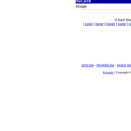
Naš jezik
bisage
U bazi ima
|
cage
|
gage
|
mage
|
nage
|
p
eros.ba
-
mojweb.ba
-
vicevi.ne
Kontakt
| Copyright