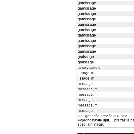
garnissage
garnissage
garnissage
garnissage
garnissage
garnissage
garnissage
garnissage
garnissage
garnissage
graissage
graissage
lame visage en
lissage, m
lissage, m
message, m
message, m
message, m
message, m
message, m
message, m
Upit generiše previše rezultata.
Pojednostavite upit, ili pretražite 
specijalni način.