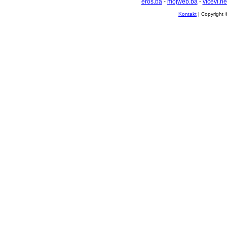
eros.ba
-
mojweb.ba
-
vicevi.ne
Kontakt
| Copyright