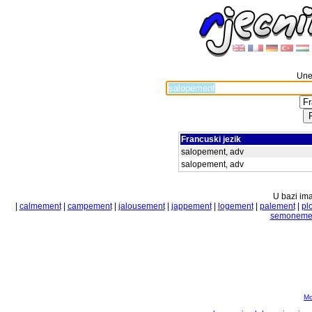
Unes
Francuski jezik
salopement, adv
salopement, adv
U bazi ima
|
calmement
|
campement
|
jalousement
|
jappement
|
logement
|
palement
|
pl
semoneme
Mo