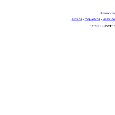
Ilustrirani 
eros.ba
-
mojweb.ba
-
vicevi.ne
Kontakt
| Copyright