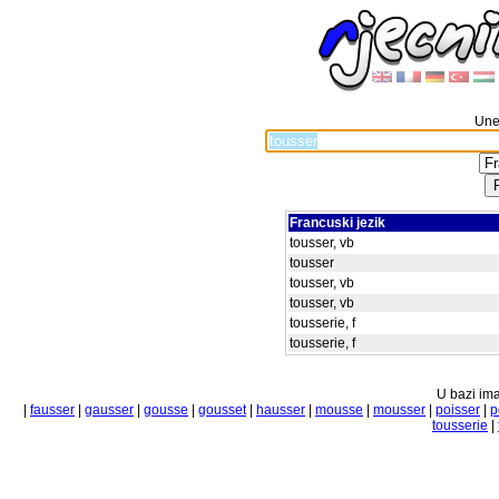
Unes
Francuski jezik
tousser, vb
tousser
tousser, vb
tousser, vb
tousserie, f
tousserie, f
U bazi ima
|
fausser
|
gausser
|
gousse
|
gousset
|
hausser
|
mousse
|
mousser
|
poisser
|
p
tousserie
|