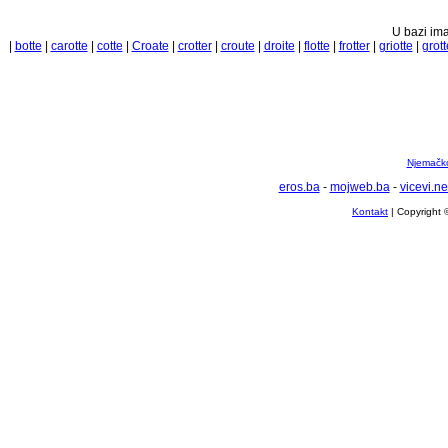
U bazi ima
|
botte
|
carotte
|
cotte
|
Croate
|
crotter
|
croute
|
droite
|
flotte
|
frotter
|
griotte
|
grott
Njemačko 
eros.ba
-
mojweb.ba
-
vicevi.ne
Kontakt
| Copyright