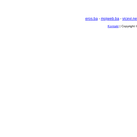
eros.ba
-
mojweb.ba
-
vicevi.ne
Kontakt
| Copyright