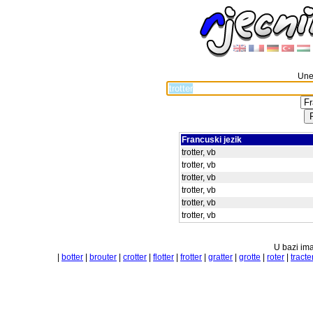
Unes
Francuski jezik
trotter, vb
trotter, vb
trotter, vb
trotter, vb
trotter, vb
trotter, vb
U bazi ima
|
botter
|
brouter
|
crotter
|
flotter
|
frotter
|
gratter
|
grotte
|
roter
|
tracte