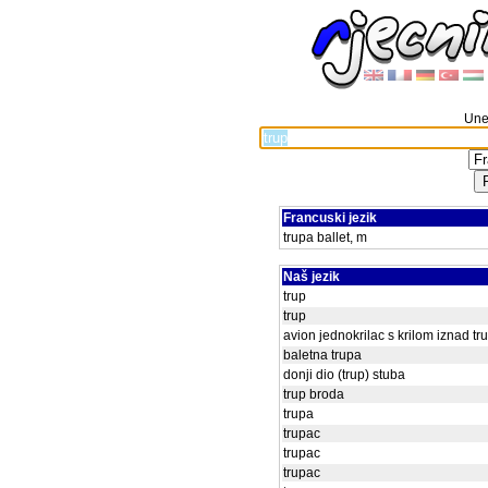
Unes
Francuski jezik
trupa ballet, m
Naš jezik
trup
trup
avion jednokrilac s krilom iznad tr
baletna trupa
donji dio (trup) stuba
trup broda
trupa
trupac
trupac
trupac