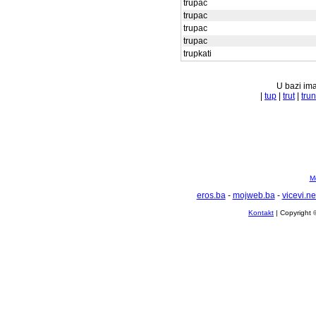
trupac
trupac
trupac
trupac
trupkati
U bazi ima
|
tup
|
trut
|
trun
Mo
eros.ba
-
mojweb.ba
-
vicevi.ne
Kontakt
| Copyright