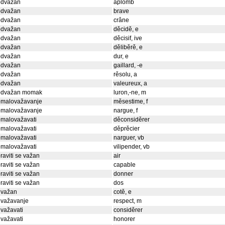
odvažan
aplomb
odvažan
brave
odvažan
crâne
odvažan
děcidě, e
odvažan
děcisif, ive
odvažan
děliběrě, e
odvažan
dur, e
odvažan
gaillard, -e
odvažan
rěsolu, a
odvažan
valeureux, a
odvažan momak
luron,-ne, m
omalovažavanje
měsestime, f
omalovažavanje
nargue, f
omalovažavati
děconsiděrer
omalovažavati
děprěcier
omalovažavati
narguer, vb
omalovažavati
vilipender, vb
raviti se važan
air
raviti se važan
capable
raviti se važan
donner
raviti se važan
dos
uvažan
cotě, e
uvažavanje
respect, m
važavati
considěrer
važavati
honorer