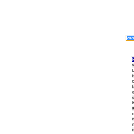
N
b
b
b
b
i