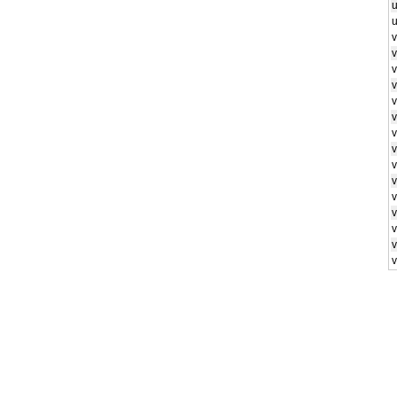
u
u
v
v