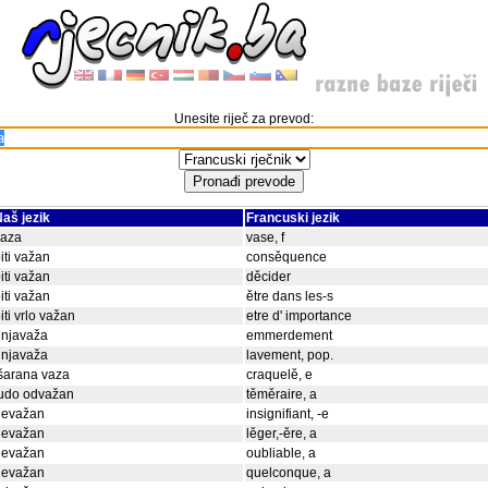
Unesite riječ za prevod:
aš jezik
Francuski jezik
vaza
vase, f
iti važan
consěquence
iti važan
děcider
iti važan
ětre dans les-s
iti vrlo važan
etre d' importance
gnjavaža
emmerdement
gnjavaža
lavement, pop.
šarana vaza
craquelě, e
ludo odvažan
těměraire, a
nevažan
insignifiant, -e
nevažan
lěger,-ěre, a
nevažan
oubliable, a
nevažan
quelconque, a