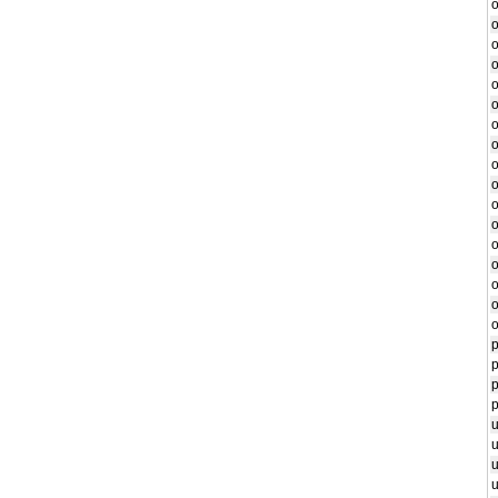
p
p
p
p
u
u