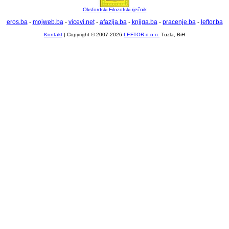
Oksfordski Filozofski rječnik
eros.ba
-
mojweb.ba
-
vicevi.net
-
afazija.ba
-
knjiga.ba
-
pracenje.ba
-
leftor.ba
Kontakt
| Copyright © 2007-2026
LEFTOR d.o.o.
Tuzla, BiH