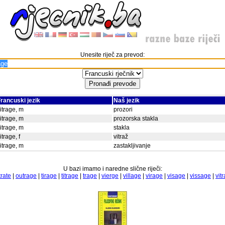
Unesite riječ za prevod:
rancuski jezik
Naš jezik
itrage, m
prozori
itrage, m
prozorska stakla
itrage, m
stakla
itrage, f
vitraž
itrage, m
zastakljivanje
U bazi imamo i naredne slične riječi:
trate
|
outrage
|
tirage
|
titrage
|
trage
|
vierge
|
village
|
virage
|
visage
|
vissage
|
vitr